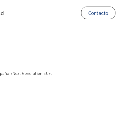
ad
Contacto
España «Next Generation EU».