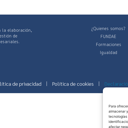
¿Quienes somos?
 la elaboración,
gestión de
FUNDAE
esariales.
Formaciones
Igualdad
lítica de privacidad
Política de cookies
Declaració
Para ofrecer
almacenar y/
tecnologías
identificaci
afectar nega